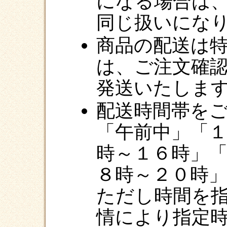
になる場合は
同じ扱いにな
商品の配送は
は、ご注文確
発送いたしま
配送時間帯を
「午前中」「
時～１６時」
８時～２０時
ただし時間を
情により指定