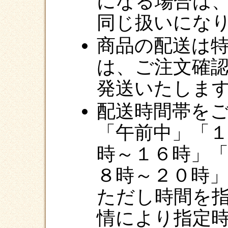
になる場合は
同じ扱いにな
商品の配送は
は、ご注文確
発送いたしま
配送時間帯を
「午前中」「
時～１６時」
８時～２０時
ただし時間を
情により指定