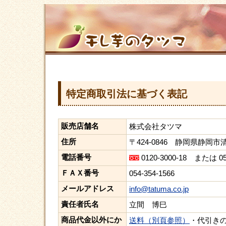
特定商取引法に基づく表記
販売店舗名
株式会社タツマ
住所
〒424-0846 静岡県静岡市
電話番号
0120-3000-18 または 054
ＦＡＸ番号
054-354-1566
メールアドレス
info@tatuma.co.jp
責任者氏名
立間 博巳
商品代金以外にか
送料（別頁参照）
・代引き