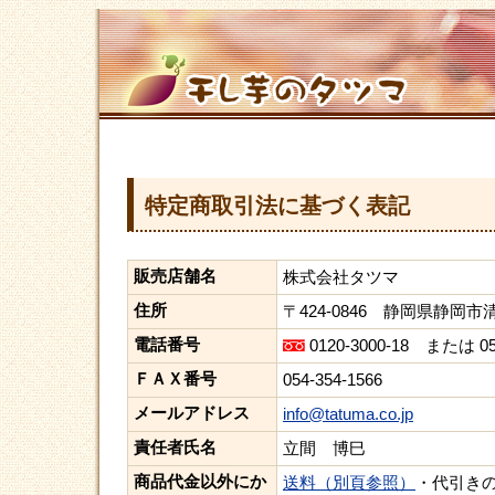
特定商取引法に基づく表記
販売店舗名
株式会社タツマ
住所
〒424-0846 静岡県静岡市
電話番号
0120-3000-18 または 054
ＦＡＸ番号
054-354-1566
メールアドレス
info@tatuma.co.jp
責任者氏名
立間 博巳
商品代金以外にか
送料（別頁参照）
・代引き