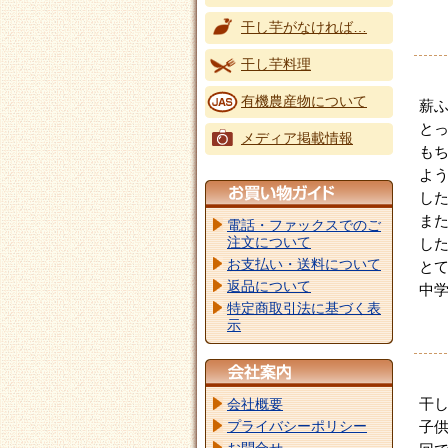
干し芋がなければ…
干し芋料理
有機農産物について
薪
と
メディア掲載情報
も
よ
し
ま
電話・ファックスでのご
注文について
し
お支払い・送料について
と
返品について
中学
特定商取引法に基づく表
示
干
会社概要
子
プライバシーポリシー