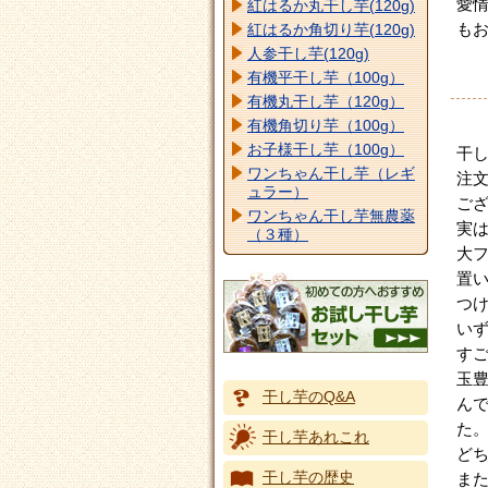
愛
紅はるか丸干し芋(120g)
も
紅はるか角切り芋(120g)
人参干し芋(120g)
有機平干し芋（100g）
有機丸干し芋（120g）
有機角切り芋（100g）
お子様干し芋（100g）
干
ワンちゃん干し芋（レギ
注
ュラー）
ご
ワンちゃん干し芋無農薬
実
（３種）
大
置
つ
い
す
玉
干し芋のQ&A
ん
た
干し芋あれこれ
ど
干し芋の歴史
ま