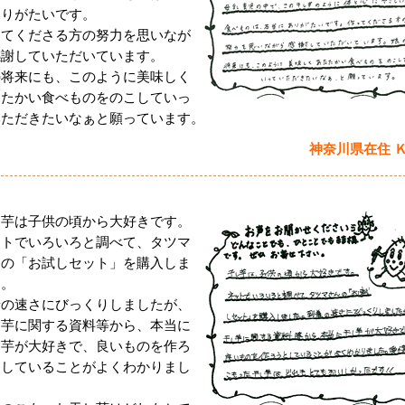
ありがたいです。
ってくださる方の努力を思いなが
感謝していただいています。
の将来にも、このように美味しく
たたかい食べものをのこしていっ
いただきたいなぁと願っています。
神奈川県在住 
し芋は子供の頃から大好きです。
ットでいろいろと調べて、タツマ
んの「お試しセット」を購入しま
た。
着の速さにびっくりしましたが、
し芋に関する資料等から、本当に
し芋が大好きで、良いものを作ろ
としていることがよくわかりまし
。