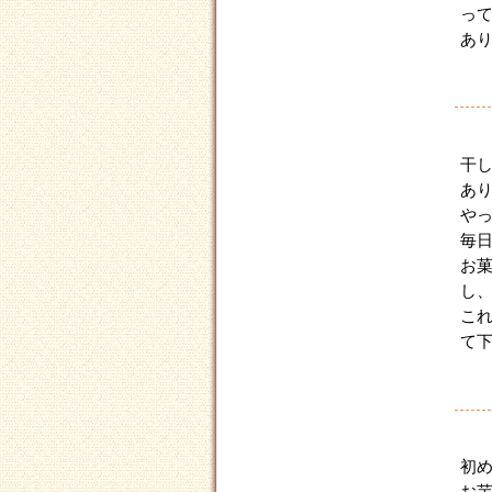
っ
あ
干
あ
や
毎
お
し
こ
て
初
お