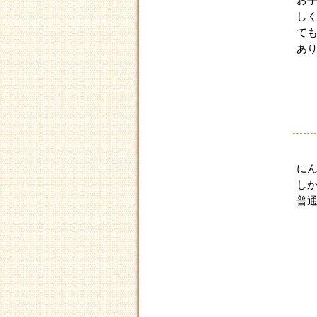
し
て
あ
に
し
普