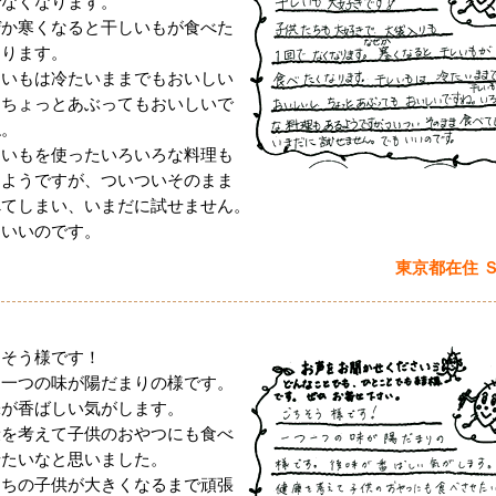
でなくなります。
ぜか寒くなると干しいもが食べた
なります。
しいもは冷たいままでもおいしい
、ちょっとあぶってもおいしいで
ね。
しいもを使ったいろいろな料理も
るようですが、ついついそのまま
べてしまい、いまだに試せません。
もいいのです。
東京都在住 
ちそう様です！
つ一つの味が陽だまりの様です。
味が香ばしい気がします。
康を考えて子供のおやつにも食べ
せたいなと思いました。
たちの子供が大きくなるまで頑張