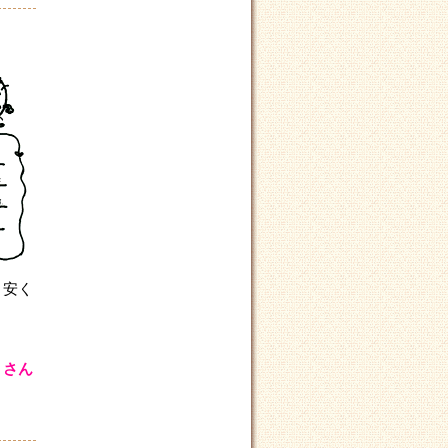
り安く
Ｎさん