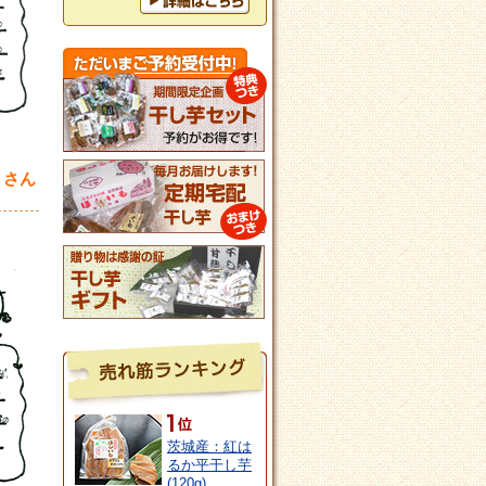
Ｋさん
茨城産：紅は
るか平干し芋
(120g)