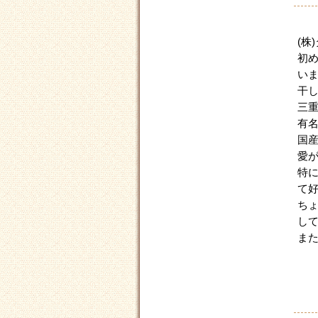
(株
初
い
干
三
有
国
愛
特
て
ち
し
ま