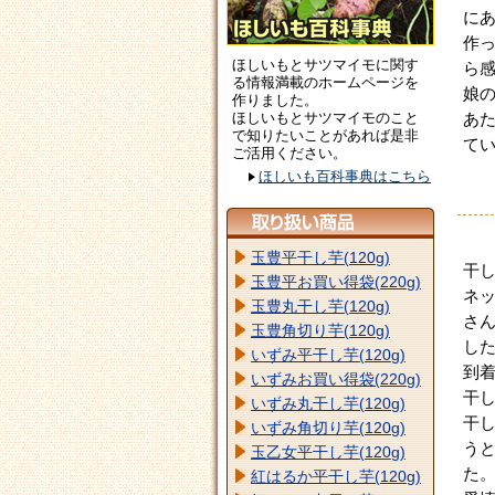
に
作
ほしいもとサツマイモに関す
ら
る情報満載のホームページを
娘
作りました。
ほしいもとサツマイモのこと
あ
で知りたいことがあれば是非
て
ご活用ください。
ほしいも百科事典はこちら
玉豊平干し芋(120g)
干
玉豊平お買い得袋(220g)
ネ
玉豊丸干し芋(120g)
さ
玉豊角切り芋(120g)
し
いずみ平干し芋(120g)
到
いずみお買い得袋(220g)
干
いずみ丸干し芋(120g)
干
いずみ角切り芋(120g)
う
玉乙女平干し芋(120g)
た
紅はるか平干し芋(120g)