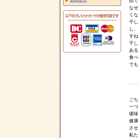
お問合せ
回
な
く
干
し
す
干
あ
食
で
ご
一
後
健
さ
私