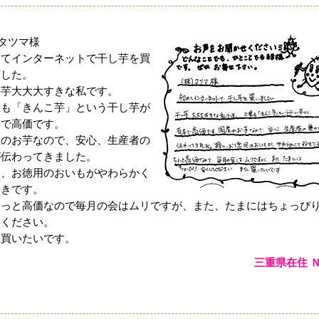
)タツマ様
めてインターネットで干し芋を買
ました。
し芋大大大すきな私です。
重も「きんこ芋」という干し芋が
名で高価です。
産のお芋なので、安心、生産者の
が伝わってきました。
に、お徳用のおいもがやわらかく
好きです。
ょっと高価なので毎月の会はムリですが、また、たまにはちょっぴ
てください。
た買いたいです。
三重県在住 