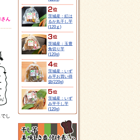
茨城産：紅は
Ｍさん
るか丸干し芋
(120ｇ)
茨城産：玉豊
角切り芋
(120g)
茨城産：いず
み平お買い得
袋(220g)
茨城産：いず
み平干し芋
(120g)
じでし