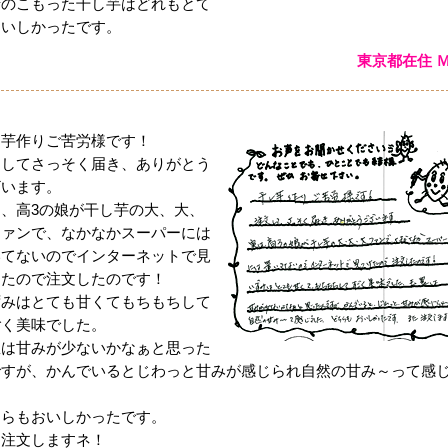
情のこもった干し芋はどれもとて
おいしかったです。
東京都在住 
し芋作りご苦労様です！
文してさっそく届き、ありがとう
ざいます。
は、高3の娘が干し芋の大、大、
ファンで、なかなかスーパーには
いてないのでインターネットで見
けたので注文したのです！
ずみはとても甘くてもちもちして
ごく美味でした。
豊は甘みが少ないかなぁと思った
ですが、かんでいるとじわっと甘みが感じられ自然の甘み～って感
。
ちらもおいしかったです。
た注文しますネ！