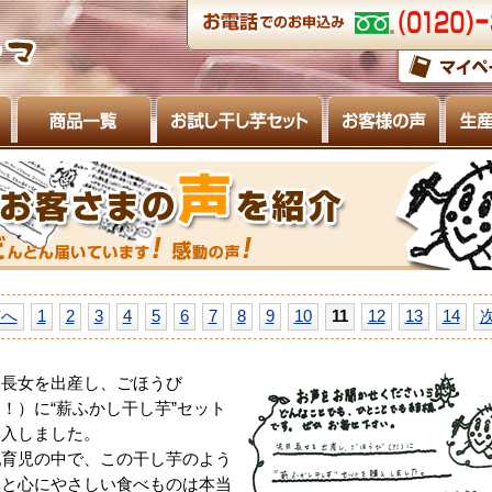
前へ
1
2
3
4
5
6
7
8
9
10
11
12
13
14
月長女を出産し、ごほうび
！）に“薪ふかし干し芋”セット
購入しました。
乳育児の中で、この干し芋のよう
体と心にやさしい食べものは本当