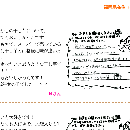
福岡県在住 
ふかしの干し芋について。
ってもおいしかったです！
ちもちで、スーパーで売っている
うな干し芋とは格段に味が違いま
た。
た食べたいと思うような干し芋で
た！！！
てもおいしかったです！
2年女の子でしたー ＾ ＾
Ｎさん
しいも大好きです！
供たちも大好きで、大袋入りも1