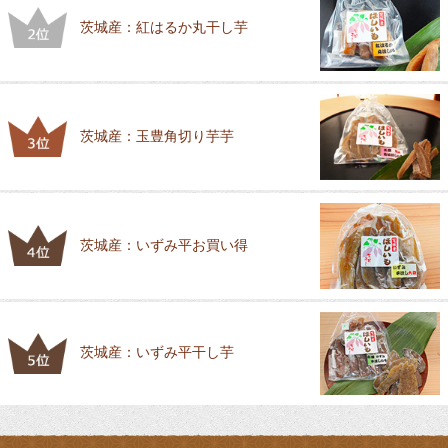
茨城産：紅はるか丸干し芋
茨城産：玉豊角切り芋芋
茨城産：いずみ平お買い得
茨城産：いずみ平干し芋