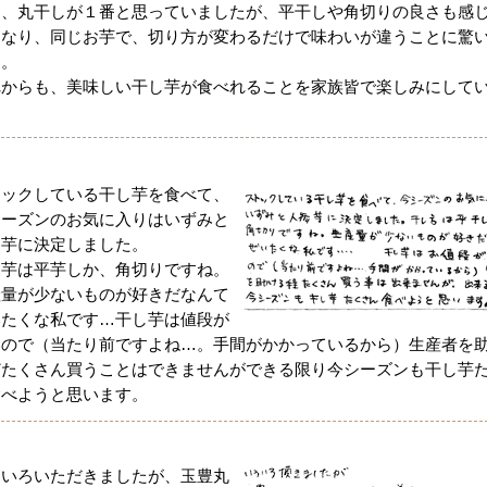
た、丸干しが１番と思っていましたが、平干しや角切りの良さも感
になり、同じお芋で、切り方が変わるだけで味わいが違うことに驚
す。
れからも、美味しい干し芋が食べれることを家族皆で楽しみにして
。
トックしている干し芋を食べて、
シーズンのお気に入りはいずみと
参芋に決定しました。
し芋は平芋しか、角切りですね。
産量が少ないものが好きだなんて
いたくな私です…干し芋は値段が
いので（当たり前ですよね…。手間がかかっているから）生産者を
どたくさん買うことはできませんができる限り今シーズンも干し芋
食べようと思います。
ろいろいただきましたが、玉豊丸