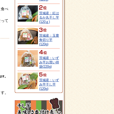
に食べ
茨城産：紅は
るか丸干し芋
なって
(120ｇ)
茨城産：玉豊
角切り芋
(120g)
茨城産：いず
み平お買い得
袋(220g)
茨城産：いず
み平干し芋
(120g)
ます。