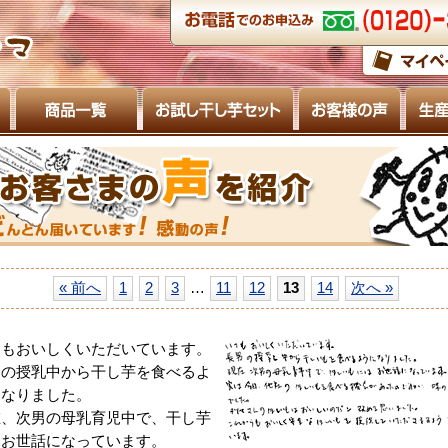
« 前へ
1
2
3
…
11
12
13
14
次へ »
つもおいしくいただいています。
男の授乳中から干し芋を食べるよ
になりました。
在、次男の母乳育児中で、干し芋
はお世話になっています。