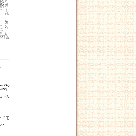
は「玉
いで