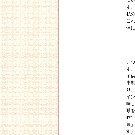
な
す
私
こ
体
い
す
子
事
り
イ
味
動
昨
豊
す