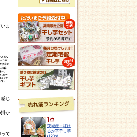
ていま
く感じ
の掛か
茨城産：紅は
るか平干し芋
作って
(120g)