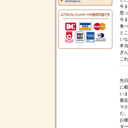
お問合せ
今
思
今
食
と
い
本
ぎん
こ
先
に
い
最
マ
た
お
ダ