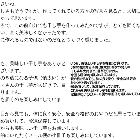
ださいね。
味しさもそうですが、作ってくれている方々の写真を見ると、大切
きゃって思います。
ころで、この前自分でも干し芋を作ってみたのですが、とても固く
まい、全く美味しくなかったです。
単に作れるものではないのだなとつくづく感じました。
つも、美味しい干し芋をありがと
ございます。
ちの５歳になる子供（慎太郎）が
ツマさんの干し芋が大好きで、目
ありません。
回も届くのを楽しみにしていま
。
の目から見ても、体に良く安心、安全な格好のおやつだと思ってい
とめ買いして、冷凍保存しています。
れからも美味しい干し芋をお願いします。
期的にいただくメール便の小冊子も楽しみにしています。