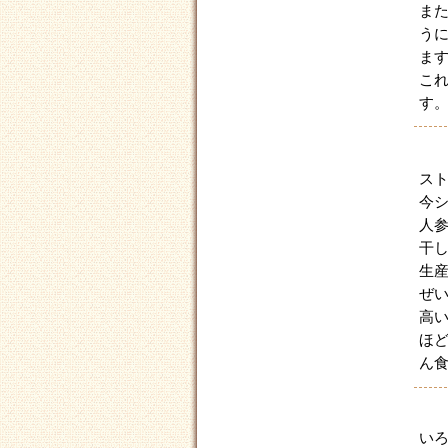
ま
う
ま
こ
す
ス
今
人
干
生
ぜ
高
ほ
ん
い