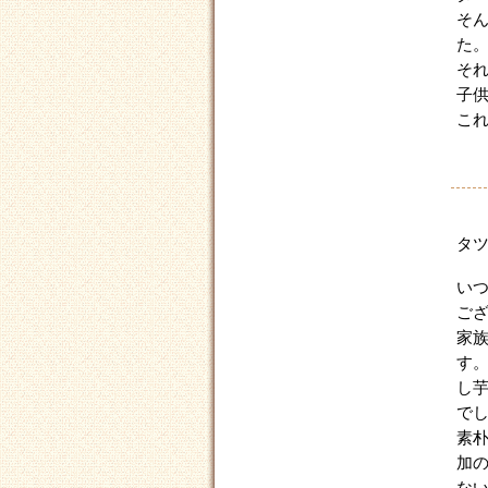
そ
た
そ
子
こ
タ
い
ご
家
す
し
で
素
加