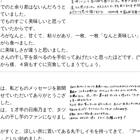
までのと余り差はないんだろうと
っていました。
までものすごく美味しいと思って
べていたからです。
ころがなんと、甘くて、粘りがあり、一枚、一枚「なんと美味しい
ながら食べました。
当に美味しさが違うと思いました。
さんの干し芋を並べるのを手伝ってあげたいと思ったほどです。(^_
れから後、４袋もすぐに完食してしまうでしょう。
日は、私どものメッセージを新聞
載せていただいてありがとうござ
ました。
近は、１才半の日南乃まで、タツ
さんの干し芋のファンになりまし
。
腹がすくと、涼しい所に置いてある丸干しイモを持ってきて、「ア
ー」といい始めました。