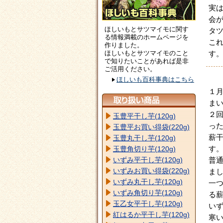
実
会
ほしいもとサツマイモに関す
タ
る情報満載のホームページを
こ
作りました。
ほしいもとサツマイモのこと
す
で知りたいことがあれば是非
ご活用ください。
ほしいも百科事典はこちら
１
ま
２
玉豊平干し芋(120g)
っ
玉豊平お買い得袋(220g)
薪
玉豊丸干し芋(120g)
す
玉豊角切り芋(120g)
普
いずみ平干し芋(120g)
いずみお買い得袋(220g)
ま
いずみ丸干し芋(120g)
一
いずみ角切り芋(120g)
る
玉乙女平干し芋(120g)
い
紅はるか平干し芋(120g)
寒