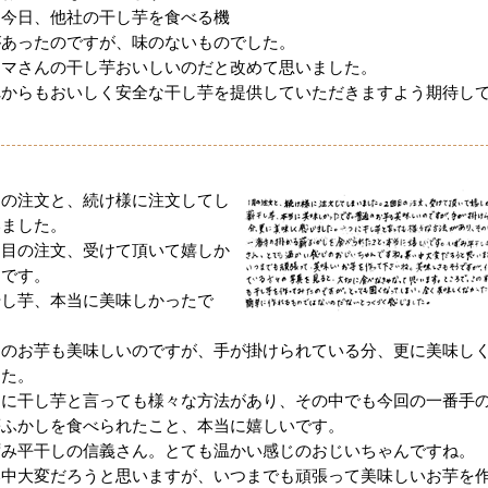
は今日、他社の干し芋を食べる機
があったのですが、味のないものでした。
ツマさんの干し芋おいしいのだと改めて思いました。
れからもおいしく安全な干し芋を提供していただきますよう期待し
。
月の注文と、続け様に注文してし
いました。
回目の注文、受けて頂いて嬉しか
たです。
干し芋、本当に美味しかったで
。
通のお芋も美味しいのですが、手が掛けられている分、更に美味し
した。
つに干し芋と言っても様々な方法があり、その中でも今回の一番手
薪ふかしを食べられたこと、本当に嬉しいです。
ずみ平干しの信義さん。とても温かい感じのおじいちゃんですね。
い中大変だろうと思いますが、いつまでも頑張って美味しいお芋を