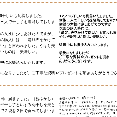
/16干しいも到着しました。
族三人で干し芋を堪能しておりま
。
社の女性に少しあげたのですが、
回の購入には、「是非声をかけて
しい」と言われました。やはり美
しいものは、美味しい。
日中にお振込みいたします。
後になりましたが、ご丁寧な資料やプレゼントを頂きありがとうご
。
曜日に届きました。（薪ふかし）
豊平干し芋といずみ丸干しを夫と
人で２袋を２日で食べてしまいま
た。