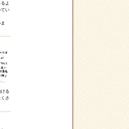
じるよ
いてい
いま
助ける
たくさ