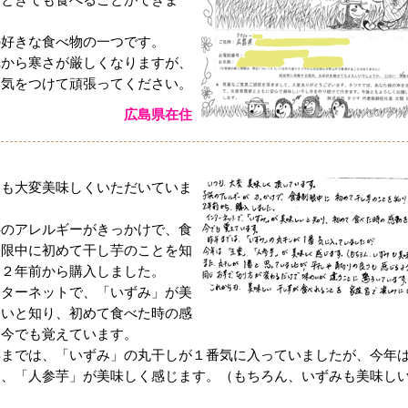
いときでも食べることができま
。
の好きな食べ物の一つです。
れから寒さが厳しくなりますが、
に気をつけて頑張ってください。
広島県在住
つも大変美味しくいただいていま
。
供のアレルギーがきっかけで、食
制限中に初めて干し芋のことを知
、２年前から購入しました。
ンターネットで、「いずみ」が美
しいと知り、初めて食べた時の感
を今でも覚えています。
年までは、「いずみ」の丸干しが１番気に入っていましたが、今年
」、「人参芋」が美味しく感じます。（もちろん、いずみも美味し
）