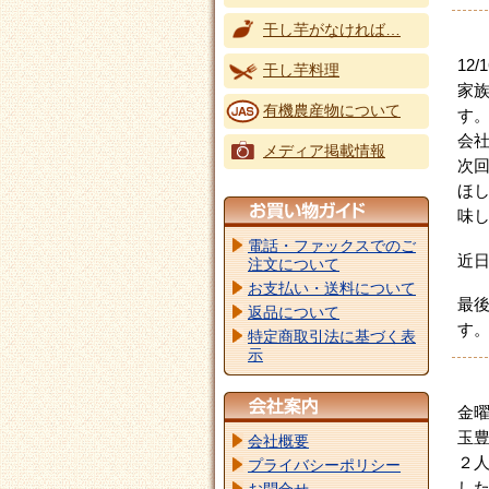
干し芋がなければ…
12
干し芋料理
家
有機農産物について
す
会
メディア掲載情報
次
ほ
味
電話・ファックスでのご
近
注文について
お支払い・送料について
最
返品について
す
特定商取引法に基づく表
示
金
玉
会社概要
２
プライバシーポリシー
し