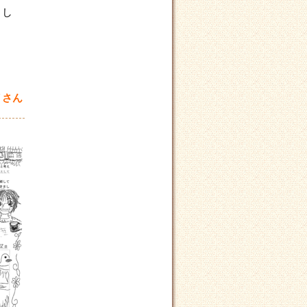
まし
Ｙさん