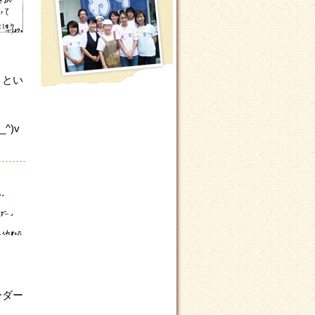
」とい
^)v
ーダー