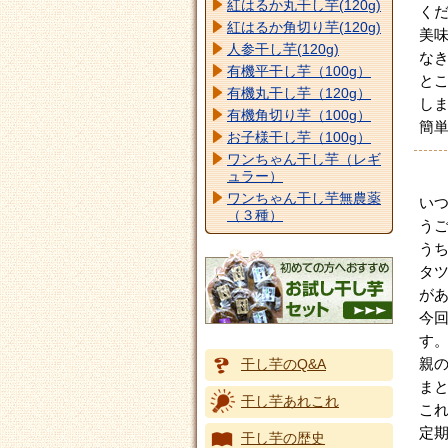
紅はるか丸干し芋(120g)
く
紅はるか角切り芋(120g)
美
人参干し芋(120g)
な
有機平干し芋（100g）
と
有機丸干し芋（120g）
し
有機角切り芋（100g）
簡
お子様干し芋（100g）
ワンちゃん干し芋（レギ
ュラー）
ワンちゃん干し芋無農薬
い
（３種）
う
う
タ
が
今
す
親
干し芋のQ&A
ま
干し芋あれこれ
こ
定
干し芋の歴史