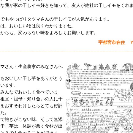
んな我が家の干しイモ好きを知って、友人が他社の干しイモをくれ
。
れでもやっぱりタツマさんの干しイモが人気があります。
供は、おいしい物は良くわかりますね。
れからも、変わらない味をよろしくお願いします。
宇都宮市在住 
ツマさん・生産農家のみなさんへ
つもおいしい干し芋をありがとう
ざいます。
族みんなでおいしく食べていま
。祖父・祖母・知り合いの人に干
芋をおすそわけしたらとても好評
した。
朴で飽きがこない味、そして無添
の干し芋は、体調が悪く食欲が出