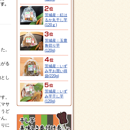
茨城産：紅は
るか丸干し芋
(120ｇ)
。
茨城産：玉豊
角切り芋
した。
(120g)
上がる
茨城産：いず
み平お買い得
袋(220g)
物とし
茨城産：いず
み平干し芋
です。
(120g)
紅マサ
ょうど
せん。
まりに