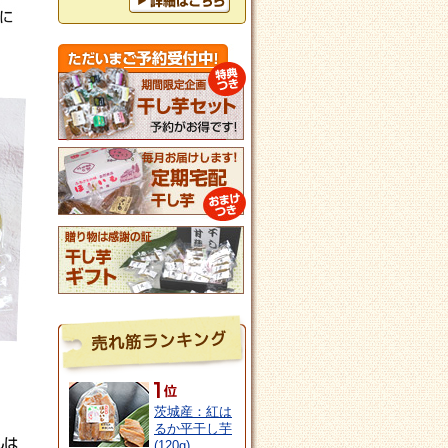
茨城産：紅は
るか平干し芋
(120g)