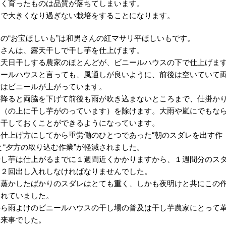
きく育ったものは品質が落ちてしまいます。
こで大きくなり過ぎない栽培をすることになります。
の“お宝ほしいも”は和男さんの紅マサリ平ほしいもです。
男さんは、露天干しで干し芋を仕上げます。
在天日干しする農家のほとんどが、ビニールハウスの下で仕上げま
ニールハウスと言っても、風通しが良いように、前後は空いていて
段はビニールが上がっています。
が降ると両脇を下げて前後も雨が吹き込まないところまで、仕掛か
レ（の上に干し芋がのっています）を除けます。大雨や嵐にでもな
り干しておくことができるようになっています。
の仕上げ方にしてから重労働のひとつであった“朝のスダレを出す作
と“夕方の取り込む作業”が軽減されました。
干し芋は仕上がるまでに１週間近くかかりますから、１週間分のス
日２回出し入れしなければなりませんでした。
に蒸かしたばかりのスダレはとても重く、しかも夜明けと共にこの
われていました。
から雨よけのビニールハウスの干し場の普及は干し芋農家にとって
出来事でした。