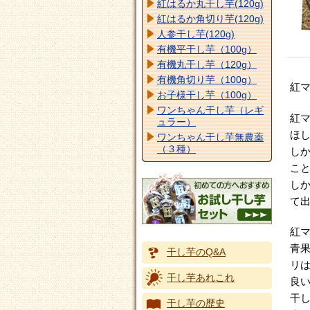
紅はるか丸干し芋(120g)
紅はるか角切り芋(120g)
人参干し芋(120g)
有機平干し芋（100g）
有機丸干し芋（120g）
有機角切り芋（100g）
紅
お子様干し芋（100g）
ワンちゃん干し芋（レギ
紅
ュラー）
ほ
ワンちゃん干し芋無農薬
（３種）
し
こ
し
て
紅
青
干し芋のQ&A
リ
干し芋あれこれ
良
干
干し芋の歴史