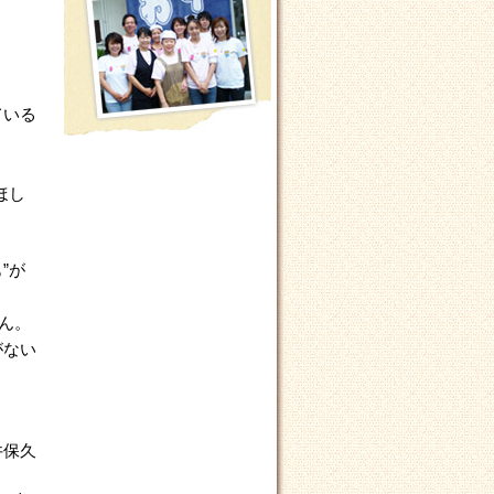
ている
ほし
”が
ん。
がない
井保久