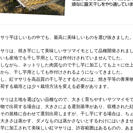
マサリ平ほしいもの中でも、最高に美味しいものを選び抜きました
マサリは、焼き芋にして美味しいサツマイモとして品種開発されま
しいも産地でも干し芋用としては作付けされていませんでした。
かしながら、ネットリした肉質なので干し芋に加工しても上々に仕
とから、干し芋用としても作付けされるようになってきました。
かし、紅マサリを高品質の干し芋とするためには、焼き芋等の青果
出荷する栽培とは少々栽培方法を変える必要があります。
マサリは土地を選ばない品種なので、大きく育ちやすいサツマイモ
果物で出荷する場合は、大きさによる選別基準があり、収穫された
はその規格に合わせて選別出荷しますが、干し芋にする場合は、ち
い大きさは蒸かす、ダメなものは蒸かさないとするわけにはいきま
し芋に加工されて美味しい紅マサリは、許容範囲はあるものの、あ