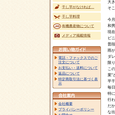
大
干し芋がなければ…
そ
干し芋料理
今月
和
有機農産物について
現
メディア掲載情報
ビ
普
雨
ダ
電話・ファックスでのご
注文について
限
お支払い・送料について
こ
返品について
業”
特定商取引法に基づく表
平
示
毎
特
行
会社概要
だ
プライバシーポリシー
な