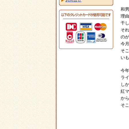
お問合せ
和
理
干
そ
の
今月
そ
いも
今年
ラ
しか
紅
か
そこ