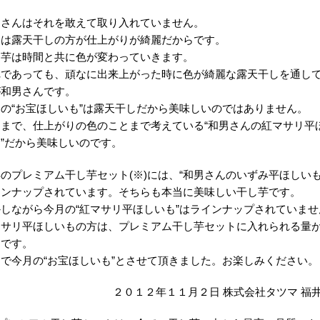
男さんはそれを敢えて取り入れていません。
由は露天干しの方が仕上がりが綺麗だからです。
し芋は時間と共に色が変わっていきます。
れであっても、頑なに出来上がった時に色が綺麗な露天干しを通し
が和男さんです。
の“お宝ほしいも”は露天干しだから美味しいのではありません。
こまで、仕上がりの色のことまで考えている“和男さんの紅マサリ平
”だから美味しいのです。
のプレミアム干し芋セット(※)には、“和男さんのいずみ平ほしいも
インナップされています。そちらも本当に美味しい干し芋です。
しながら今月の“紅マサリ平ほしいも”はラインナップされていませ
マサリ平ほしいもの方は、プレミアム干し芋セットに入れられる量
らです。
で今月の“お宝ほしいも”とさせて頂きました。お楽しみください。
２０１２年１１月２日 株式会社タツマ 福