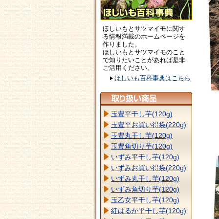
ほしいもとサツマイモに関す
る情報満載のホームページを
作りました。
ほしいもとサツマイモのこと
で知りたいことがあれば是非
ご活用ください。
ほしいも百科事典はこちら
玉豊平干し芋(120g)
玉豊平お買い得袋(220g)
玉豊丸干し芋(120g)
玉豊角切り芋(120g)
いずみ平干し芋(120g)
いずみお買い得袋(220g)
いずみ丸干し芋(120g)
いずみ角切り芋(120g)
玉乙女平干し芋(120g)
紅はるか平干し芋(120g)